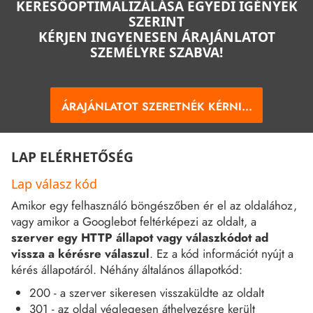
KERESŐOPTIMALIZÁLÁSA EGYEDI IGÉNYEK
SZERINT
KÉRJEN INGYENESEN ÁRAJÁNLATOT
SZEMÉLYRE SZABVA!
ÁRAJÁNLATOT SZERETNÉK KÉRNI...
LAP ELÉRHETŐSÉG
Lap válasz kód
Amikor egy felhasználó böngészőben ér el az oldalához,
vagy amikor a Googlebot feltérképezi az oldalt, a
szerver egy HTTP állapot vagy válaszkódot ad
vissza a kérésre válaszul
. Ez a kód információt nyújt a
kérés állapotáról. Néhány általános állapotkód:
200 - a szerver sikeresen visszaküldte az oldalt
301 - az oldal véglegesen áthelyezésre került