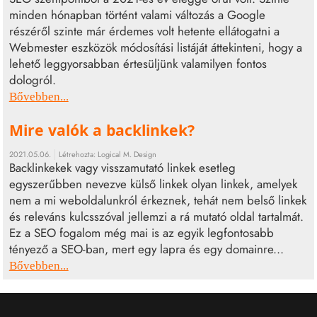
minden hónapban történt valami változás a Google
részéről szinte már érdemes volt hetente ellátogatni a
Webmester eszközök módosítási listáját áttekinteni, hogy a
lehető leggyorsabban értesüljünk valamilyen fontos
dologról.
Bővebben...
Mire valók a backlinkek?
2021.05.06.
Létrehozta:
Logical M. Design
Backlinkekek vagy visszamutató linkek esetleg
egyszerűbben nevezve külső linkek olyan linkek, amelyek
nem a mi weboldalunkról érkeznek, tehát nem belső linkek
és releváns kulcsszóval jellemzi a rá mutató oldal tartalmát.
Ez a SEO fogalom még mai is az egyik legfontosabb
tényező a SEO-ban, mert egy lapra és egy domainre...
Bővebben...