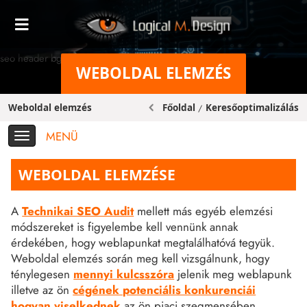
seo header bg original
WEBOLDAL ELEMZÉS
Weboldal elemzés
Főoldal
Keresőoptimalizálás
/
MENÜ
WEBOLDAL ELEMZÉSE
A
Technikai SEO Audit
mellett más egyéb elemzési
módszereket is figyelembe kell vennünk annak
érdekében, hogy weblapunkat megtalálhatóvá tegyük.
Weboldal elemzés során meg kell vizsgálnunk, hogy
ténylegesen
mennyi kulcsszóra
jelenik meg weblapunk
illetve az ön
cégének potenciális konkurenciái
hogyan viselkednek
az ön piaci szegmensében.