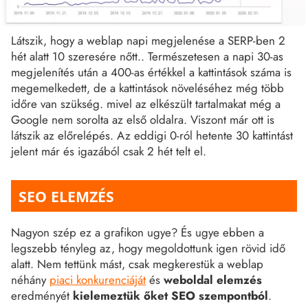
Látszik, hogy a weblap napi megjelenése a SERP-ben 2
hét alatt 10 szeresére nőtt.. Természetesen a napi 30-as
megjelenítés után a 400-as értékkel a kattintások száma is
megemelkedett, de a kattintások növeléséhez még több
időre van szükség. mivel az elkészült tartalmakat még a
Google nem sorolta az első oldalra. Viszont már ott is
látszik az előrelépés. Az eddigi 0-ról hetente 30 kattintást
jelent már és igazából csak 2 hét telt el.
SEO ELEMZÉS
Nagyon szép ez a grafikon ugye? És ugye ebben a
legszebb tényleg az, hogy megoldottunk igen rövid idő
alatt. Nem tettünk mást, csak megkerestük a weblap
néhány
piaci konkurenciáját
és
weboldal elemzés
eredményét
kielemeztük őket SEO szempontból
.