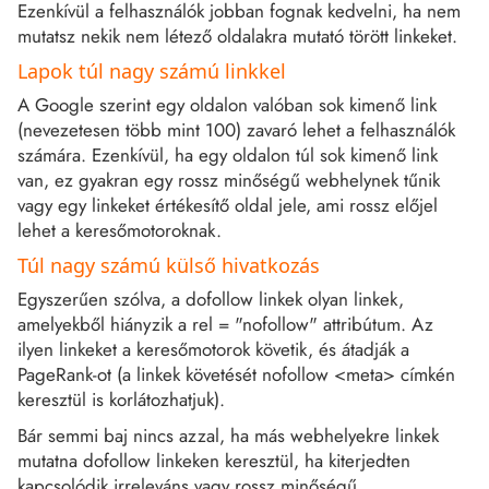
Ezenkívül a felhasználók jobban fognak kedvelni, ha nem
mutatsz nekik nem létező oldalakra mutató törött linkeket.
Lapok túl nagy számú linkkel
A Google szerint egy oldalon valóban sok kimenő link
(nevezetesen több mint 100) zavaró lehet a felhasználók
számára. Ezenkívül, ha egy oldalon túl sok kimenő link
van, ez gyakran egy rossz minőségű webhelynek tűnik
vagy egy linkeket értékesítő oldal jele, ami rossz előjel
lehet a keresőmotoroknak.
Túl nagy számú külső hivatkozás
Egyszerűen szólva, a dofollow linkek olyan linkek,
amelyekből hiányzik a rel = "nofollow" attribútum. Az
ilyen linkeket a keresőmotorok követik, és átadják a
PageRank-ot (a linkek követését nofollow <meta> címkén
keresztül is korlátozhatjuk).
Bár semmi baj nincs azzal, ha más webhelyekre linkek
mutatna dofollow linkeken keresztül, ha kiterjedten
kapcsolódik irreleváns vagy rossz minőségű