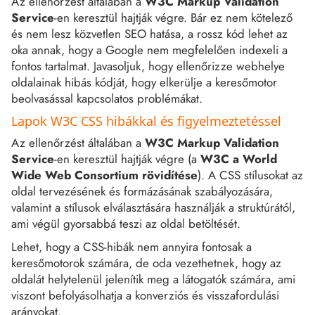
Az ellenőrzést általában a
W3C Markup Validation
Service
-en keresztül hajtják végre. Bár ez nem kötelező
és nem lesz közvetlen SEO hatása, a rossz kód lehet az
oka annak, hogy a Google nem megfelelően indexeli a
fontos tartalmat. Javasoljuk, hogy ellenőrizze webhelye
oldalainak hibás kódját, hogy elkerülje a keresőmotor
beolvasással kapcsolatos problémákat.
Lapok W3C CSS hibákkal és figyelmeztetéssel
Az ellenőrzést általában a
W3C Markup Validation
Service
-en keresztül hajtják végre (a
W3C a World
Wide Web Consortium rövidítése
). A CSS stílusokat az
oldal tervezésének és formázásának szabályozására,
valamint a stílusok elválasztására használják a struktúrától,
ami végül gyorsabbá teszi az oldal betöltését.
Lehet, hogy a CSS-hibák nem annyira fontosak a
keresőmotorok számára, de oda vezethetnek, hogy az
oldalát helytelenül jelenítik meg a látogatók számára, ami
viszont befolyásolhatja a konverziós és visszafordulási
arányokat.