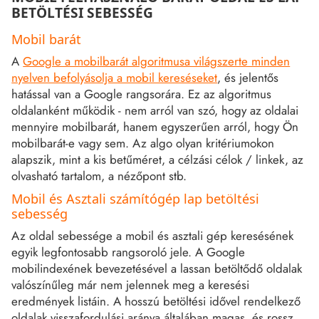
BETÖLTÉSI SEBESSÉG
Mobil barát
A
Google a mobilbarát algoritmusa világszerte minden
nyelven befolyásolja a mobil kereséseket
, és jelentős
hatással van a Google rangsorára. Ez az algoritmus
oldalanként működik - nem arról van szó, hogy az oldalai
mennyire mobilbarát, hanem egyszerűen arról, hogy Ön
mobilbarát-e vagy sem. Az algo olyan kritériumokon
alapszik, mint a kis betűméret, a célzási célok / linkek, az
olvasható tartalom, a nézőpont stb.
Mobil és Asztali számítógép lap betöltési
sebesség
Az oldal sebessége a mobil és asztali gép keresésének
egyik legfontosabb rangsoroló jele. A Google
mobilindexének bevezetésével a lassan betöltődő oldalak
valószínűleg már nem jelennek meg a keresési
eredmények listáin. A hosszú betöltési idővel rendelkező
oldalak visszafordulási aránya általában magas, és rossz