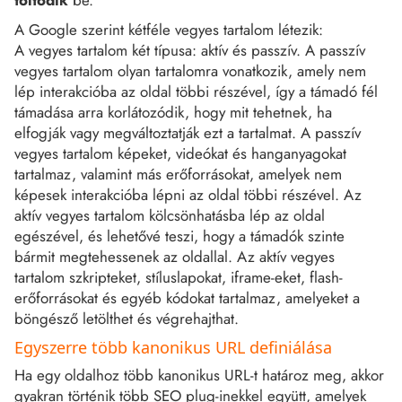
töltődik
be.
A Google szerint kétféle vegyes tartalom létezik:
A vegyes tartalom két típusa: aktív és passzív. A passzív
vegyes tartalom olyan tartalomra vonatkozik, amely nem
lép interakcióba az oldal többi részével, így a támadó fél
támadása arra korlátozódik, hogy mit tehetnek, ha
elfogják vagy megváltoztatják ezt a tartalmat. A passzív
vegyes tartalom képeket, videókat és hanganyagokat
tartalmaz, valamint más erőforrásokat, amelyek nem
képesek interakcióba lépni az oldal többi részével. Az
aktív vegyes tartalom kölcsönhatásba lép az oldal
egészével, és lehetővé teszi, hogy a támadók szinte
bármit megtehessenek az oldallal. Az aktív vegyes
tartalom szkripteket, stíluslapokat, iframe-eket, flash-
erőforrásokat és egyéb kódokat tartalmaz, amelyeket a
böngésző letölthet és végrehajthat.
Egyszerre több kanonikus URL definiálása
Ha egy oldalhoz több kanonikus URL-t határoz meg, akkor
gyakran történik több SEO plug-inekkel együtt, amelyek