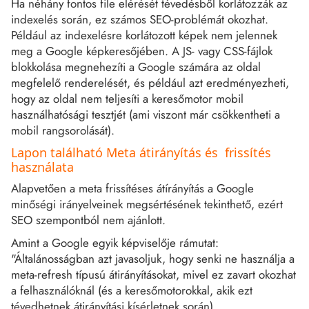
Ha néhány fontos file elérését tévedésből korlátozzák az
indexelés során, ez számos SEO-problémát okozhat.
Például az indexelésre korlátozott képek nem jelennek
meg a Google képkeresőjében. A JS- vagy CSS-fájlok
blokkolása megnehezíti a Google számára az oldal
megfelelő renderelését, és például azt eredményezheti,
hogy az oldal nem teljesíti a keresőmotor mobil
használhatósági tesztjét (ami viszont már csökkentheti a
mobil rangsorolását).
Lapon található Meta átirányítás és frissítés
használata
Alapvetően a meta frissítéses átírányítás a Google
minőségi irányelveinek megsértésének tekinthető, ezért
SEO szempontból nem ajánlott.
Amint a Google egyik képviselője rámutat:
"Általánosságban azt javasoljuk, hogy senki ne használja a
meta-refresh típusú átirányításokat, mivel ez zavart okozhat
a felhasználóknál (és a keresőmotorokkal, akik ezt
tévedhetnek átirányítási kísérletnek során).