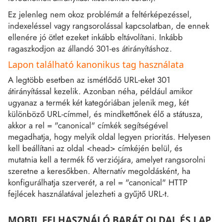
Ez jelenleg nem okoz problémát a feltérképezéssel,
indexeléssel vagy rangsorolással kapcsolatban, de ennek
ellenére jó ötlet ezeket inkább eltávolítani. Inkább
ragaszkodjon az állandó 301-es átirányításhoz.
Lapon található kanonikus tag használata
A legtöbb esetben az ismétlődő URL-eket 301
átirányítással kezelik. Azonban néha, például amikor
ugyanaz a termék két kategóriában jelenik meg, két
különböző URL-címmel, és mindkettőnek élő a státusza,
akkor a rel = "canonical" címkék segítségével
megadhatja, hogy melyik oldal legyen prioritás. Helyesen
kell beállítani az oldal <head> címkéjén belül, és
mutatnia kell a termék fő verziójára, amelyet rangsorolni
szeretne a keresőkben. Alternatív megoldásként, ha
konfigurálhatja szerverét, a rel = "canonical" HTTP
fejlécek használatával jelezheti a gyűjtő URL-t.
MOBIL FELHASZNÁLÓ BARÁT OLDAL ÉS LAP