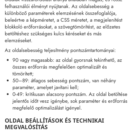
felhasználói élményt nyújtanak. Az oldalsebesség a
különböző paraméterek elemzésének összefoglalója,
beleértve a képméretet, a CSS méretet, a megjelenítést
blokkoló erőforrásokat, a szövegtömörítést, az előzetes
betöltéshez szükséges kulcs kéréseket és más
elemzéseket.
Az oldalsebesség teljesítmény pontszámtartományai:
90 vagy magasabb: az oldal gyorsnak tekinthető, az
összes erőforrás megfelelően optimalizált és
tömörített;
50–89: átlagos sebesség pontszám, van néhány
paraméter, amelyet javítani kell;
0-49: kritikusan alacsony pontszám. Az oldal betöltése
jelentős időt vesz igénybe, sok paraméter és erőforrás
megfelelő optimalizálást igényel.
OLDAL BEÁLLÍTÁSOK ÉS TECHNIKAI
MEGVALÓSÍTÁS