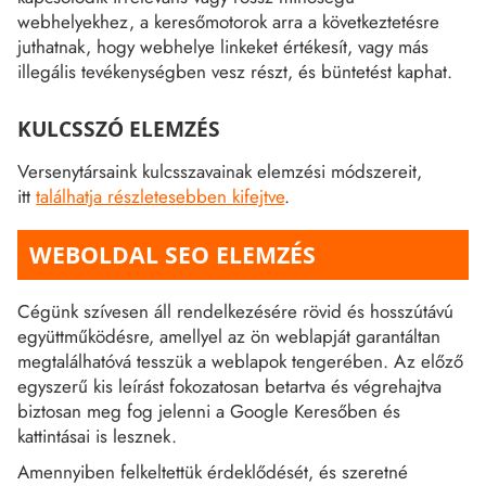
webhelyekhez, a keresőmotorok arra a következtetésre
juthatnak, hogy webhelye linkeket értékesít, vagy más
illegális tevékenységben vesz részt, és büntetést kaphat.
KULCSSZÓ ELEMZÉS
Versenytársaink kulcsszavainak elemzési módszereit,
itt
találhatja részletesebben kifejtve
.
WEBOLDAL SEO ELEMZÉS
Cégünk szívesen áll rendelkezésére rövid és hosszútávú
együttműködésre, amellyel az ön weblapját garantáltan
megtalálhatóvá tesszük a weblapok tengerében. Az előző
egyszerű kis leírást fokozatosan betartva és végrehajtva
biztosan meg fog jelenni a Google Keresőben és
kattintásai is lesznek.
Amennyiben felkeltettük érdeklődését, és szeretné