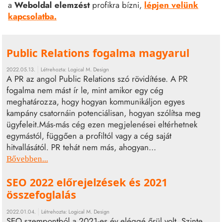
a
Weboldal elemzést
profikra bízni,
lépjen velünk
kapcsolatba.
Public Relations fogalma magyarul
2022.05.13.
Létrehozta:
Logical M. Design
A PR az angol Public Relations szó rövidítése. A PR
fogalma nem mást ír le, mint amikor egy cég
meghatározza, hogy hogyan kommunikáljon egyes
kampány csatornáin potenciálisan, hogyan szólítsa meg
ügyfeleit.Más-más cég ezen megjelenései eltérhetnek
egymástól, függően a profiltól vagy a cég saját
hitvallásától. PR tehát nem más, ahogyan...
Bővebben...
SEO 2022 előrejelzések és 2021
összefoglalás
2022.01.04.
Létrehozta:
Logical M. Design
SEO szempontból a 2021-es év eléggé őrül volt. Szinte