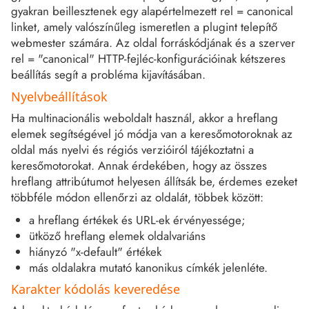
gyakran beillesztenek egy alapértelmezett rel = canonical
linket, amely valószínűleg ismeretlen a plugint telepítő
webmester számára. Az oldal forráskódjának és a szerver
rel = "canonical" HTTP-fejléc-konfigurációinak kétszeres
beállítás segít a probléma kijavításában.
Nyelvbeállítások
Ha multinacionális weboldalt használ, akkor a hreflang
elemek segítségével jó módja van a keresőmotoroknak az
oldal más nyelvi és régiós verzióiról tájékoztatni a
keresőmotorokat. Annak érdekében, hogy az összes
hreflang attribútumot helyesen állítsák be, érdemes ezeket
többféle módon ellenőrzi az oldalát, többek között:
a hreflang értékek és URL-ek érvényessége;
ütköző hreflang elemek oldalvariáns
hiányzó "x-default" értékek
más oldalakra mutató kanonikus címkék jelenléte.
Karakter kódolás keveredése