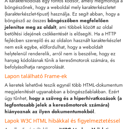
A karakterkódolás egy fontos kódsor, amely megmondja a
böngészőnek, hogy a weboldal mely karakterkészletet
(karakterkészlet-típust) használja. Ez segít abban, hogy a
böngésző az összes
böngészőben megfelelően
jelenítse meg az oldalt
, ami többek között az oldal
betöltési idejének csökkentését is elősegíti. Ha a HTTP
fejlécben szereplő és az oldalon használt karakterkészlet
nem esik egybe, előfordulhat, hogy a weboldalt
helytelenül renderelik, arról nem is beszélve, hogy ez
hanyag kódolásnak tűnik a keresőmotorok számára, és
befolyásolhatja rangsorolását.
Lapon található Frame-ek
A keretek lehetővé teszik egynél több HTML-dokumentum
megjelenítését ugyanabban a böngészőablakban. Ezért
úgy tűnhet,
hogy a szöveg és a hiperhivatkozások (a
legfontosabb jelek a keresőmotorok számára)
hiányoznak az ilyen dokumentumokból
.
Lapok W3C HTML hibákkal és figyelmeztetéssel