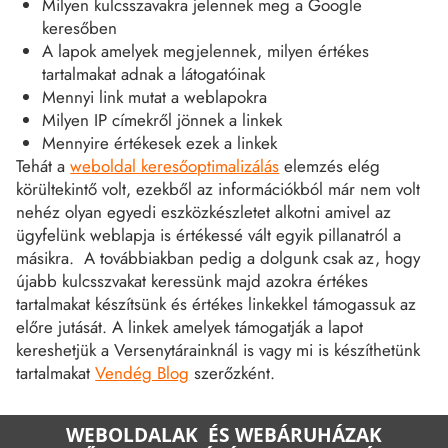
Milyen kulcsszavakra jelennek meg a Google
keresőben
A lapok amelyek megjelennek, milyen értékes
tartalmakat adnak a látogatóinak
Mennyi link mutat a weblapokra
Milyen IP címekről jönnek a linkek
Mennyire értékesek ezek a linkek
Tehát a
weboldal keresőoptimalizálás
elemzés elég
körültekintő volt, ezekből az információkból már nem volt
nehéz olyan egyedi eszközkészletet alkotni amivel az
ügyfelünk weblapja is értékessé vált egyik pillanatról a
másikra. A továbbiakban pedig a dolgunk csak az, hogy
újabb kulcsszvakat keressünk majd azokra értékes
tartalmakat készítsünk és értékes linkekkel támogassuk az
előre jutását. A linkek amelyek támogatják a lapot
kereshetjük a Versenytárainknál is vagy mi is készíthetünk
tartalmakat
Vendég Blog
szerőzként.
WEBOLDALAK ÉS WEBÁRUHÁZAK