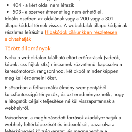
404 - a kért oldal nem létezik
503 - a szerver átmenetileg nem érhető el.
Ideális esetben az oldalának vagy a 200 vagy a 301
állapotkóddal térnek vissza. A weboldalak állapotkódjainak
részletes leírását a
Hibakódok cikkünkben részletesen
elolvashatják
Törött állományok
Noha a weboldalon található eltört erőforrások (videók,
képek, css fájlok stb.) nincsenek közvetlenül kapcsolva a
keresőmotorok rangsorához, két okból mindenképpen
meg kell érdemelni őket.
Elsősorban a felhasználói élmény szempontjából
kulcsfontosságú tényezők, és azt eredményezhetik, hogy
a látogatók céljaik teljesítése nélkül visszapattannak a
webhelyről.
Másodszor, a meghibásodott források akadályozhatják a
webhely feltérképezését és indexelését, pazarolva a
feltérképezési költségkeretet, és megnehezítve a