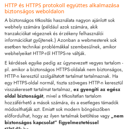
HTTP és HTTPS protokoll együttes alkalmazása
biztonságos weboldalon
A biztonságos titkosítás használata nagyon ajánlott sok
webhely számára (például azok számára, akik
tranzakciókat végeznek és érzékeny felhasználói
információkat gyűjtenek.) Azonban a webmesterek sok
esetben technikai problémákkal szembesülnek, amikor
webhelyeiket HTTP-ről HTTPS-re váltják.
E kérdések egyike pedig az úgynevezett vegyes tartalom -
pl. amikor a biztonságos HTTPS-oldalak nem biztonságos,
HTTP-n keresztül szolgáltatott tartalmat tartalmaznak. Ha
egy HTTPS-oldal normál, tiszta szöveges HTTP-n keresztül
visszakeresett tartalmat tartalmaz,
ez gyengíti az egész
oldal biztonságát
, mivel a titkosítatlan tartalom
hozzáférhető a mások számára, és a esetleges támadók
módosíthatják azt. Emiatt sok modern böngészőben
előfordulhat, hogy az ilyen tartalmak betöltése vagy
„nem
biztonságos kapcsolat” figyelmeztetéssel