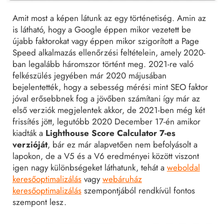
Amit most a képen látunk az egy történetiség. Amin az
is látható, hogy a Google éppen mikor vezetett be
újabb faktorokat vagy éppen mikor szigorított a Page
Speed alkalmazás ellenőrzési feltételein, amely 2020-
ban legalább háromszor történt meg. 2021-re való
felkészülés jegyében már 2020 májusában
bejelentették, hogy a sebesség mérési mint SEO faktor
jóval erősebbnek fog a jövőben számítani így már az
első verziók megjelentek akkor, de 2021-ben még két
frissítés jött, legutóbb 2020 December 17-én amikor
kiadták a
Lighthouse Score Calculator 7-es
verzióját
, bár ez már alapvetően nem befolyásolt a
lapokon, de a V5 és a V6 eredményei között viszont
igen nagy különbségeket láthatunk, tehát a
weboldal
keresőoptimalizálás
vagy
webáruház
keresőoptimalizálás
szempontjából rendkívül fontos
szempont lesz.