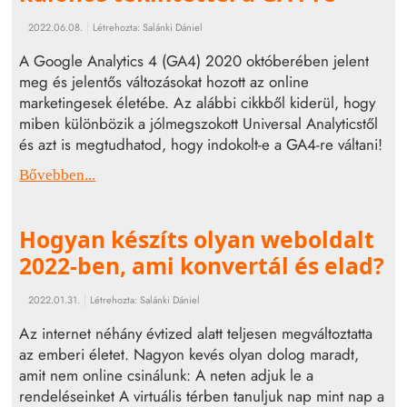
2022.06.08.
Létrehozta:
Salánki Dániel
A Google Analytics 4 (GA4) 2020 októberében jelent
meg és jelentős változásokat hozott az online
marketingesek életébe. Az alábbi cikkből kiderül, hogy
miben különbözik a jólmegszokott Universal Analyticstől
és azt is megtudhatod, hogy indokolt-e a GA4-re váltani!
Bővebben...
Hogyan készíts olyan weboldalt
2022-ben, ami konvertál és elad?
2022.01.31.
Létrehozta:
Salánki Dániel
Az internet néhány évtized alatt teljesen megváltoztatta
az emberi életet. Nagyon kevés olyan dolog maradt,
amit nem online csinálunk: A neten adjuk le a
rendeléseinket A virtuális térben tanuljuk nap mint nap a