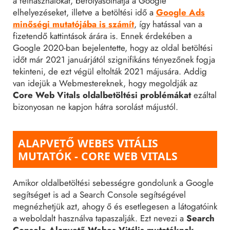
a felhasználókat, befolyásolhatja a Google
elhelyezéseket, illetve a betöltési idő a
Google Ads
minőségi mutatójába is számít
, így hatással van a
fizetendő kattintások árára is. Ennek érdekében a
Google 2020-ban bejelentette, hogy az oldal betöltési
időt már 2021 januárjától szignifikáns tényezőnek fogja
tekinteni, de ezt végül eltolták 2021 májusára. Addig
van idejük a Webmestereknek, hogy megoldják az
Core Web Vitals oldalbetöltési problémákat
ezáltal
bizonyosan ne kapjon hátra sorolást májustól.
ALAPVETŐ WEBES VITÁLIS
MUTATÓK - CORE WEB VITALS
Amikor oldalbetöltési sebességre gondolunk a Google
segítséget is ad a Search Console segítségével
megnézhetjük azt, ahogy ő és esetlegesen a látogatóink
a weboldalt használva tapaszalják. Ezt nevezi a
Search