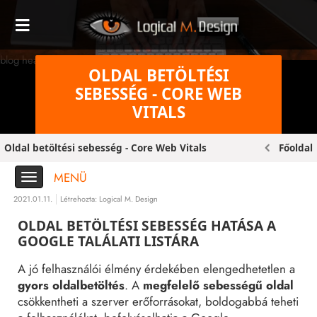
blog header bg original
OLDAL BETÖLTÉSI
SEBESSÉG - CORE WEB
VITALS
Oldal betöltési sebesség - Core Web Vitals
Főoldal
MENÜ
2021.01.11.
Létrehozta:
Logical M. Design
OLDAL BETÖLTÉSI SEBESSÉG HATÁSA A
GOOGLE TALÁLATI LISTÁRA
A jó felhasználói élmény érdekében elengedhetetlen a
gyors oldalbetöltés
. A
megfelelő sebességű oldal
csökkentheti a szerver erőforrásokat, boldogabbá teheti