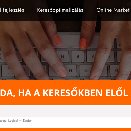
 fejlesztés
Keresőoptimalizálás
Online Market
ODA, HA A KERESŐKBEN ELŐL
hozta:
Logical M. Design