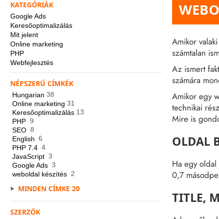
WEBOL
KATEGÓRIÁK
Google Ads
Keresőoptimalizálás
Mit jelent
Amikor valaki
Online marketing
számtalan ism
PHP
Webfejlesztés
Az ismert fak
számára monda
NÉPSZERŰ CÍMKÉK
38
Amikor egy w
Hungarian
31
Online marketing
technikai ré
13
Keresőoptimalizálás
Mire is gond
9
PHP
8
SEO
OLDAL B
6
English
4
PHP 7.4
3
JavaScript
Ha egy oldal 
3
Google Ads
0,7 másodper
2
weboldal készítés
MINDEN CÍMKE
20
TITLE, 
SZERZŐK