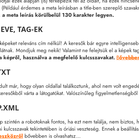
otjai ezek alapján (is) térképezik fel az oldalt, ha ezek nincs
et. (Például érdemes a meta leírásban a title-ben szereplő szavak
, a meta leírás körülbelül 130 karakter legyen.
EVE, TAG-EK
képeket releváns cím nélkül! A keresők bár egyre intelligens
látnak. Mondjuk meg nekik! Valamint ne felejtsük el a képek tag
 a képről, használva a megfelelő kulcsszavakat.
B
ővebben
TXT
dult már, hogy olyan oldallal találkoztunk, ahol nem volt enge
keresőkből várta a látogatókat. Valószínűleg figyelmetlenségből h
P.XML
p szintén a robotoknak fontos, ha ezt nem találja, nem biztos, 
i kulcsszavak tekintetében is óriási veszteség. Ennek a beállít
eszközről
bővebben is olvashatsz...