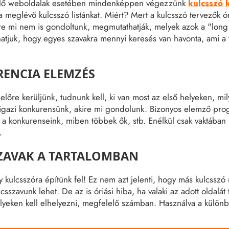
ülő weboldalak esetében mindenképpen végezzünk
kulcsszó k
meglévő kulcsszó listánkat. Miért? Mert a kulcsszó tervezők ór
re mi nem is gondoltunk, megmutathatják, melyek azok a "long 
áthatjuk, hogy egyes szavakra mennyi keresés van havonta, ami a
ENCIA ELEMZÉS
lőre kerüljünk, tudnunk kell, ki van most az első helyeken, mi
 igazi konkurensünk, akire mi gondolunk. Bizonyos elemző pro
is a konkurenseink, miben többek ők, stb. Enélkül csak vaktába
.
ZAVAK A TARTALOMBAN
y kulcsszóra építünk fel! Ez nem azt jelenti, hogy más kulcssz
csszavunk lehet. De az is óriási hiba, ha valaki az adott oldalát 
lyeken kell elhelyezni, megfelelő számban. Használva a külön