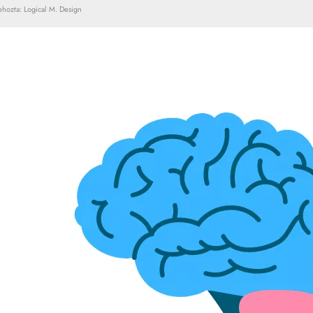
ehozta:
Logical M. Design