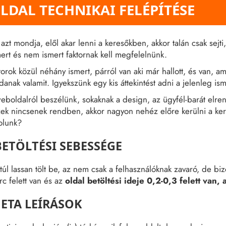
DAL TECHNIKAI FELÉPÍTÉSE
 azt mondja, elől akar lenni a keresőkben, akkor talán csak se
ert és nem ismert faktornak kell megfelelnünk.
torok közül néhány ismert, párról van aki már hallott, és van,
nak valamit. Igyekszünk egy kis áttekintést adni a jelenleg is
eboldalról beszélünk, sokaknak a design, az ügyfél-barát elre
szek nincsenek rendben, akkor nagyon nehéz előre kerülni a ke
olunk?
ETÖLTÉSI SEBESSÉGE
túl lassan tölt be, az nem csak a felhasználóknak zavaró, de biz
c felett van és az
oldal betöltési ideje 0,2-0,3 felett van,
META LEÍRÁSOK