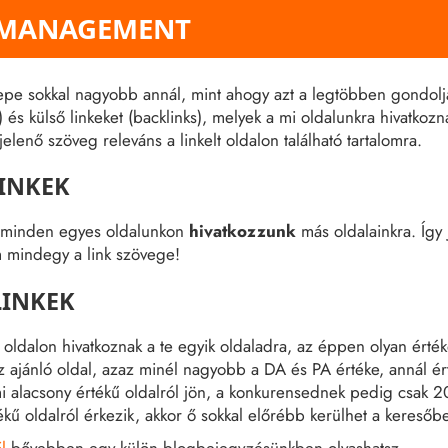
 MANAGEMENT
epe sokkal nagyobb annál, mint ahogy azt a legtöbben gondoljá
ks) és külső linkeket (backlinks), melyek a mi oldalunkra hivatko
jelenő szöveg releváns a linkelt oldalon található tartalomra.
LINKEK
 minden egyes oldalunkon
hivatkozzunk
más oldalainkra. Így 
m mindegy a link szövege!
LINKEK
oldalon hivatkoznak a te egyik oldaladra, az éppen olyan érték
 ajánló oldal, azaz minél nagyobb a DA és PA értéke, annál ér
i alacsony értékű oldalról jön, a konkurensednek pedig csak 2
kű oldalról érkezik, akkor ő sokkal előrébb kerülhet a keresőb