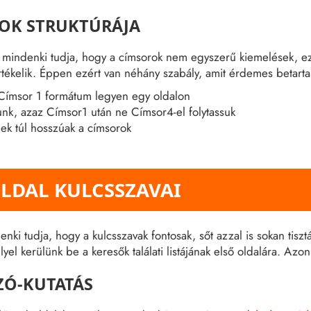
OK STRUKTÚRÁJA
r mindenki tudja, hogy a címsorok nem egyszerű kiemelések, ez
rtékelik. Éppen ezért van néhány szabály, amit érdemes betart
Címsor 1 formátum legyen egy oldalon
unk, azaz Címsor1 után ne Címsor4-el folytassuk
ek túl hosszúak a címsorok
LDAL KULCSSZAVAI
nki tudja, hogy a kulcsszavak fontosak, sőt azzal is sokan tis
yel kerülünk be a keresők találati listájának első oldalára. Azo
ZÓ-KUTATÁS