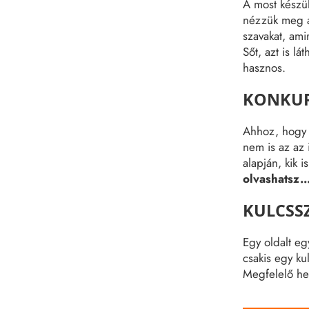
A most kész
nézzük meg a 
szavakat, ami
Sőt, azt is l
hasznos.
KONKUR
Ahhoz, hogy e
nem is az az
alapján, kik 
olvashatsz..
KULCSS
Egy oldalt eg
csakis egy kul
Megfelelő he