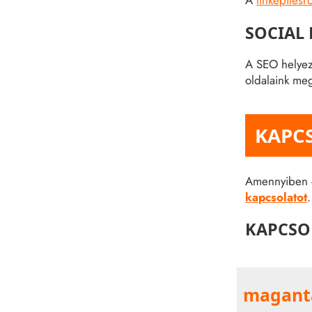
A
linképítésrő
SOCIAL
A SEO helyez
oldalaink me
KAPC
Amennyiben ér
kapcsolatot
.
KAPCSO
magant