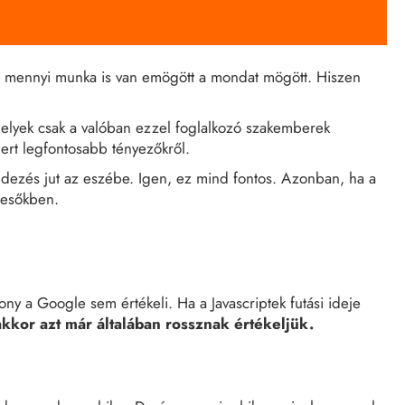
jti, mennyi munka is van emögött a mondat mögött. Hiszen
 amelyek csak a valóban ezzel foglalkozó szakemberek
mert legfontosabb tényezőkről.
ndezés jut az eszébe. Igen, ez mind fontos. Azonban, ha a
resőkben.
ony a Google sem értékeli. Ha a Javascriptek futási ideje
 akkor azt már általában rossznak értékeljük.