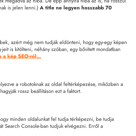
enek megadva az hiba. De épp annyira hiba az is, ha rosszul
nak is jelen lenni.)
A title ne legyen hosszabb 70
ebbek, azért még nem tudják eldönteni, hogy egy-egy képen
-jeit is kitölteni, néhány szóban, egy bővített mondatban
 a kép SEO-ról...
délyezve a robotoknak az oldal feltérképezése, miközben a
agyják rossz beállításon ezt a faktort.
hogy minden oldalunkat fel tudja térképezni, be tudja
ását Search Console-ban tudjuk elvégezni. Erről a