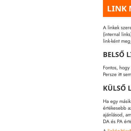
LINK
A linkek szer
(internal lin
link-ként meg
BELSŐ 
Fontos, hogy
Persze itt se
KÜLSŐ 
Ha egy másik 
értékesebb az
ajánlásod, am
DA és PA érté