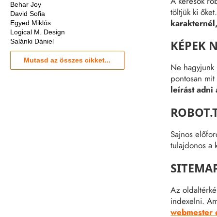
A keresők rob
Behar Joy
töltjük ki ők
David Sofia
karakternél
Egyed Miklós
Logical M. Design
Salánki Dániel
KÉPEK N
Mutasd az összes cikket...
Ne hagyjunk 
pontosan mit 
leírást adni
ROBOT.
Sajnos előfor
tulajdonos a 
SITEMA
Az oldaltérké
indexelni. Am
webmester 