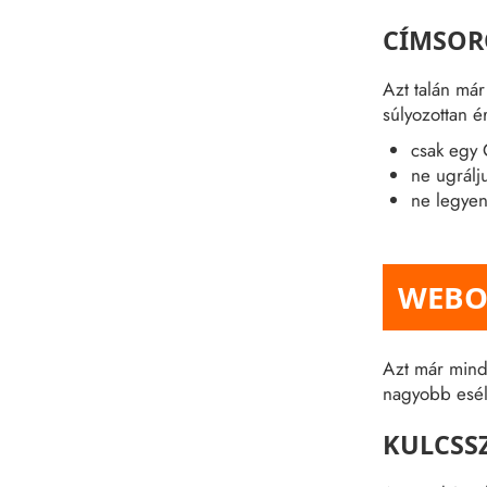
CÍMSOR
Azt talán má
súlyozottan é
csak egy 
ne ugrálj
ne legyen
WEBO
Azt már minde
nagyobb eséll
KULCSS