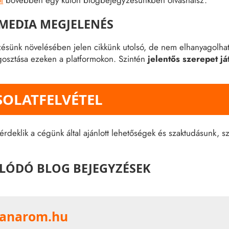
l
bővebben egy külön blogbejegyzésünkben olvashatsz.
 MEDIA MEGJELENÉS
ésünk növelésében jelen cikkünk utolsó, de nem elhanyagolható
gosztása ezeken a platformokon. Szintén
jelentős szerepet j
SOLATFELVÉTEL
deklik a cégünk által ajánlott lehetőségek és szaktudásunk, s
LÓDÓ BLOG BEJEGYZÉSEK
anarom.hu