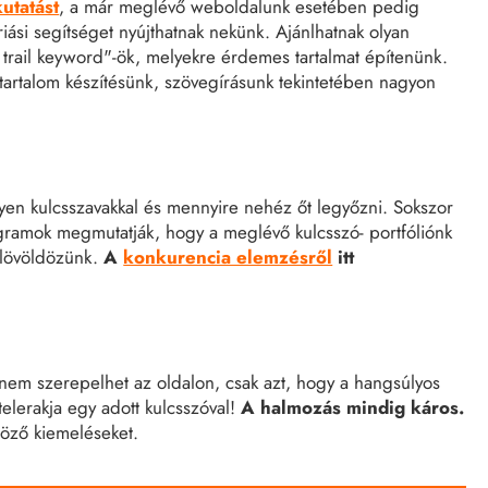
utatást
, a már meglévő weboldalunk esetében pedig
iási segítséget nyújthatnak nekünk. Ajánlhatnak olyan
trail keyword"-ök, melyekre érdemes tartalmat építenünk.
 tartalom készítésünk, szövegírásunk tekintetében nagyon
lyen kulcsszavakkal és mennyire nehéz őt legyőzni. Sokszor
gramok megmutatják, hogy a meglévő kulcsszó- portfóliónk
n lövöldözünk.
A
konkurencia elemzésről
itt
ó nem szerepelhet az oldalon, csak azt, hogy a hangsúlyos
telerakja egy adott kulcsszóval!
A halmozás mindig káros.
böző kiemeléseket.