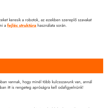
eket keresik a robotok, az ezekben szereplő szavakat
ani a
fejléc struktúra
használata során.
ztában vannak, hogy minél több kulcsszavunk van, annál
nban itt is rengeteg apróságra kell odafigyelnünk!