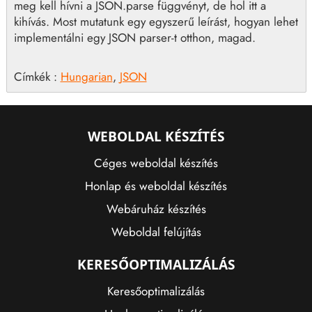
meg kell hívni a JSON.parse függvényt, de hol itt a
kihívás. Most mutatunk egy egyszerű leírást, hogyan lehet
implementálni egy JSON parser-t otthon, magad.
Címkék :
Hungarian
,
JSON
WEBOLDAL KÉSZÍTÉS
Céges weboldal készítés
Honlap és weboldal készítés
Webáruház készítés
Weboldal felújítás
KERESŐOPTIMALIZÁLÁS
Keresőoptimalizálás