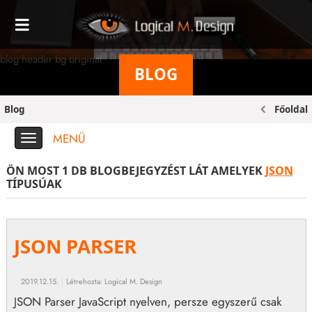
blog header bg original
BLOG
Blog
Főoldal
MENÜ
ÖN MOST 1 DB BLOGBEJEGYZÉST LÁT AMELYEK
JSON
TÍPUSÚAK
JSON PARSER
2019.12.15.
Létrehozta:
Logical M. Design
JSON Parser JavaScript nyelven, persze egyszerű csak