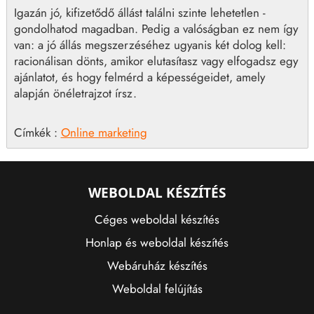
Igazán jó, kifizetődő állást találni szinte lehetetlen -
gondolhatod magadban. Pedig a valóságban ez nem így
van: a jó állás megszerzéséhez ugyanis két dolog kell:
racionálisan dönts, amikor elutasítasz vagy elfogadsz egy
ajánlatot, és hogy felmérd a képességeidet, amely
alapján önéletrajzot írsz.
Címkék :
Online marketing
WEBOLDAL KÉSZÍTÉS
Céges weboldal készítés
Honlap és weboldal készítés
Webáruház készítés
Weboldal felújítás