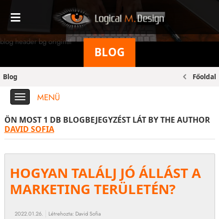
blog header bg original
BLOG
Blog
Főoldal
MENÜ
ÖN MOST 1 DB BLOGBEJEGYZÉST LÁT
BY THE AUTHOR
DAVID SOFIA
HOGYAN TALÁLJ JÓ ÁLLÁST A
MARKETING TERÜLETÉN?
2022.01.26.
Létrehozta:
David Sofia