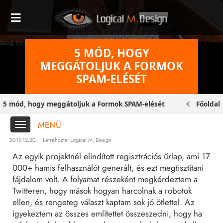
blog header bg original
5 MÓD, HOGY
MEGGÁTOLJUK A FORMOK
SPAM-ELÉSÉT
5 mód, hogy meggátoljuk a Formok SPAM-elését
Főoldal
MENÜ
2019.12.20.
Létrehozta:
Logical M. Design
Az egyik projektnél elindított regisztrációs űrlap, ami 17
000+ hamis felhasználót generált, és ezt megtisztítani
fájdalom volt. A folyamat részeként megkérdeztem a
Twitteren, hogy mások hogyan harcolnak a robotok
ellen, és rengeteg választ kaptam sok jó ötlettel. Az
igyekeztem az összes említettet összeszedni, hogy ha