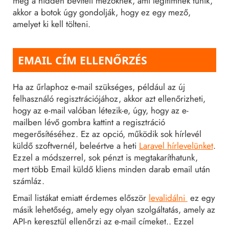
meg a hidden beviteli mezőknek, ami legitimnek tűnik,
akkor a botok úgy gondolják, hogy ez egy mező,
amelyet ki kell tölteni.
EMAIL CÍM ELLENŐRZÉS
Ha az űrlaphoz e-mail szükséges, például az új
felhasználó regisztrációjához, akkor azt ellenőrizheti,
hogy az e-mail valóban létezik-e, úgy, hogy az e-
mailben lévő gombra kattint a regisztráció
megerősítéséhez. Ez az opció, működik sok hírlevél
küldő szoftvernél, beleértve a heti
Laravel hírlevelünket
.
Ezzel a módszerrel, sok pénzt is megtakaríthatunk,
mert több Email küldő kliens minden darab email után
számláz.
Email listákat emiatt érdemes először
levalidálni
ez egy
másik lehetőség, amely egy olyan szolgáltatás, amely az
API-n keresztül ellenőrzi az e-mail címeket.. Ezzel