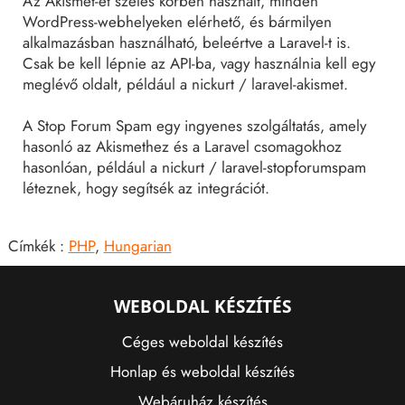
Az Akismet-et széles körben használt, minden
WordPress-webhelyeken elérhető, és bármilyen
alkalmazásban használható, beleértve a Laravel-t is.
Csak be kell lépnie az API-ba, vagy használnia kell egy
meglévő oldalt, például a nickurt / laravel-akismet.
A Stop Forum Spam egy ingyenes szolgáltatás, amely
hasonló az Akismethez és a Laravel csomagokhoz
hasonlóan, például a nickurt / laravel-stopforumspam
léteznek, hogy segítsék az integrációt.
Címkék :
PHP
,
Hungarian
WEBOLDAL KÉSZÍTÉS
Céges weboldal készítés
Honlap és weboldal készítés
Webáruház készítés